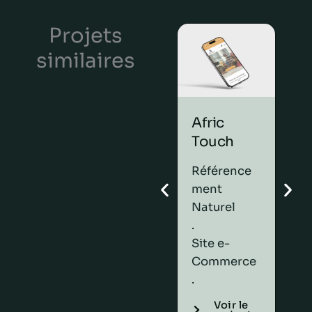
Projets
similaires
Afric
Ro
Touch
He
Fa
Référence
ment
Réf
Naturel
me
.
Nat
Site e-
.
Commerce
Sit
.
Co
.
Voir le