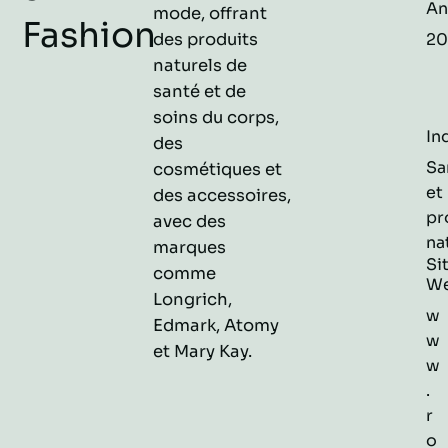
An
mode, offrant
Fashion
des produits
20
naturels de
santé et de
soins du corps,
In
des
Sa
cosmétiques et
et
des accessoires,
pr
avec des
na
marques
Si
comme
W
Longrich,
w
Edmark, Atomy
w
et Mary Kay.
w
.
r
o