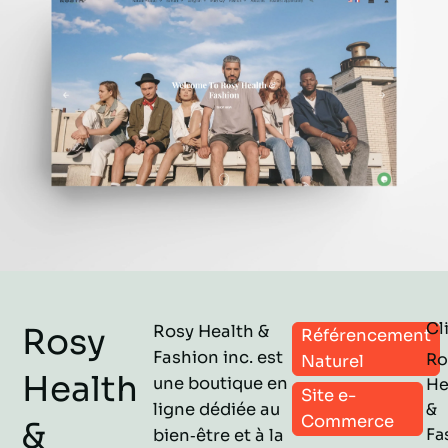
Cl
Rosy
Rosy Health &
Référencement
Fashion inc. est
Ro
Naturel
Health
une boutique en
He
Site e-
ligne dédiée au
&
Commerce
&
Fa
bien‑être et à la