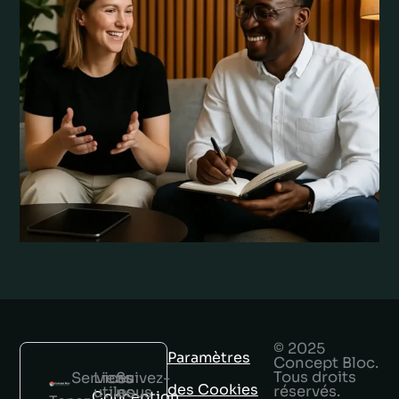
© 2025
Paramètres
Concept Bloc.
Tous droits
Services
Liens
Suivez-
des Cookies
réservés.
utiles
nous
Conception