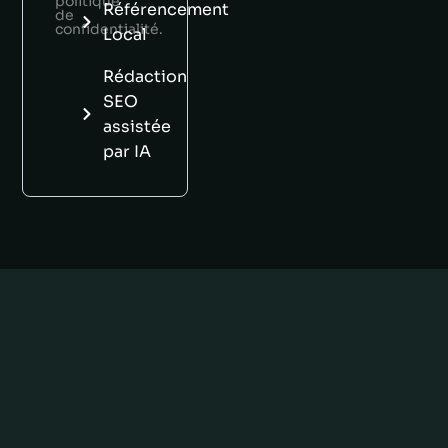
politique
Référencement
de
confidentialité.
Local
Rédaction
SEO
assistée
par IA