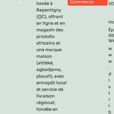
Commerce
basée à
20
Repentigny
(QC), offrant
In
en ligne et en
magasin des
Ép
Si
produits
W
africains et
w
une marque
w
maison
w
(attiéké,
.
agbodjama,
d
placali), avec
i
entrepôt local
s
et service de
t
livraison
r
régional;
i
fondée en
b