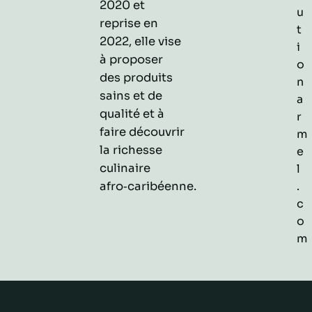
2020 et
u
reprise en
t
2022, elle vise
i
à proposer
o
des produits
n
sains et de
a
qualité et à
r
faire découvrir
m
la richesse
e
culinaire
l
afro‑caribéenne.
.
c
o
m