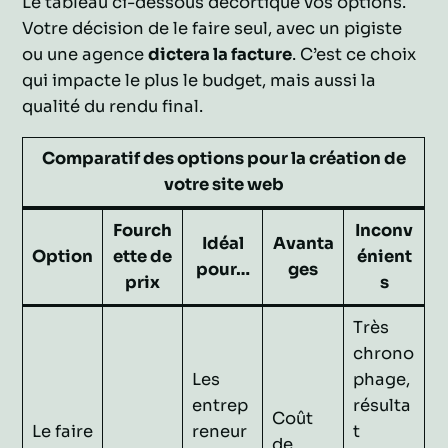
Le tableau ci-dessous décortique vos options.
Votre décision de le faire seul, avec un pigiste
ou une agence
dictera la facture
. C’est ce choix
qui impacte le plus le budget, mais aussi la
qualité du rendu final.
Comparatif des options pour la création de
votre site web
Fourch
Inconv
Idéal
Avanta
Option
ette de
énient
pour…
ges
prix
s
Très
chrono
Les
phage,
entrep
résulta
Coût
Le faire
reneur
t
de