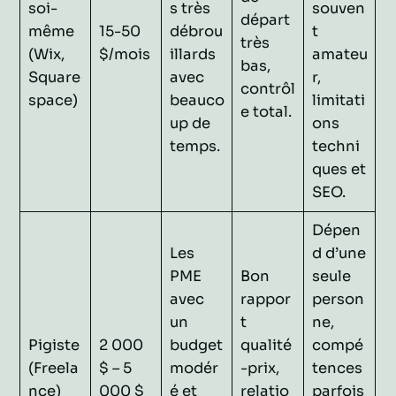
soi-
s très
souven
départ
même
15-50
débrou
t
très
(Wix,
$/mois
illards
amateu
bas,
Square
avec
r,
contrôl
space)
beauco
limitati
e total.
up de
ons
temps.
techni
ques et
SEO.
Dépen
Les
d d’une
PME
Bon
seule
avec
rappor
person
un
t
ne,
Pigiste
2 000
budget
qualité
compé
(Freela
$ – 5
modér
-prix,
tences
nce)
000 $
é et
relatio
parfois