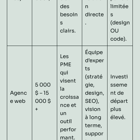
des
n
limitée
besoin
directe
s
s
.
(design
clairs.
OU
code).
Équipe
Les
d’exper
PME
ts
qui
(straté
Investi
visent
5 000
gie,
sseme
la
Agenc
$ – 15
design,
nt de
croissa
e web
000 $
SEO),
départ
nce et
+
vision
plus
un
à long
élevé.
outil
terme,
perfor
suppor
mant.