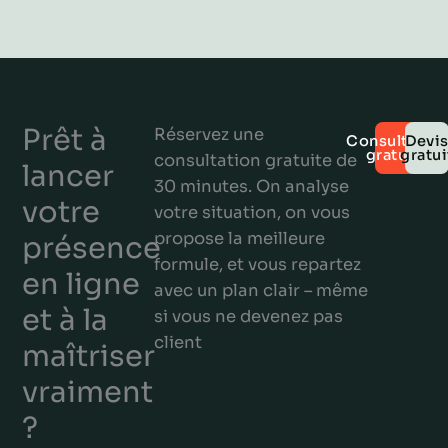
Prêt à
Réservez une
Consultatio
Devi
gratuite
gratui
consultation gratuite de
lancer
30 minutes. On analyse
votre
votre situation, on vous
propose la meilleure
présence
formule, et vous repartez
en ligne
avec un plan clair – même
et à la
si vous ne devenez pas
client
maîtriser
vraiment
?