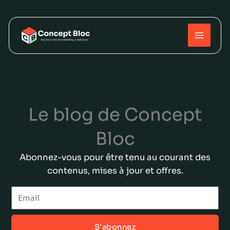
Aller
au
contenu
Le blog de Concept
Bloc
Abonnez-vous pour être tenu au courant des
contenus, mises à jour et offres.
email
S'abonnez